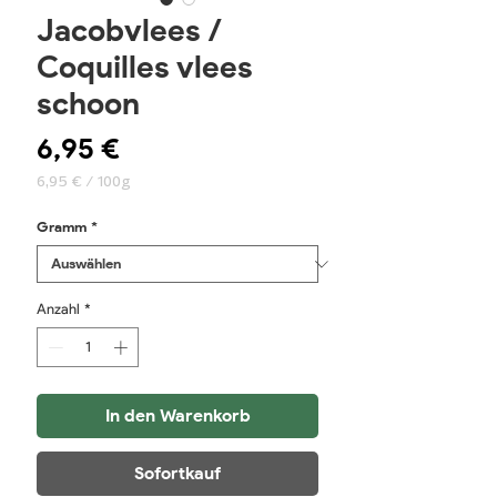
Jacobvlees /
Coquilles vlees
schoon
Preis
6,95 €
6,95 €
/
100g
6,95 €
pro
Gramm
*
100
Gramm
Anzahl
*
In den Warenkorb
Sofortkauf