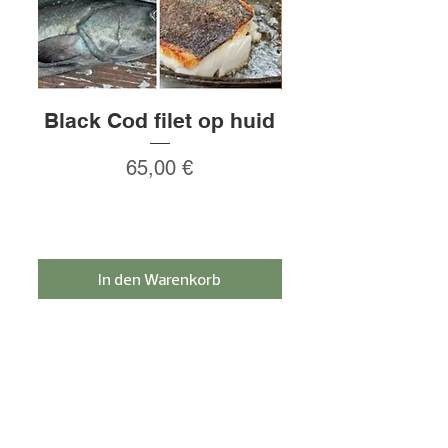
Black Cod filet op huid
Rauw gepeld
Preis
65,00 €
In den Warenkorb
Melden Sie sich für den Newsletter an und
erhalten Sie 5% Rabatt!
Einloggen