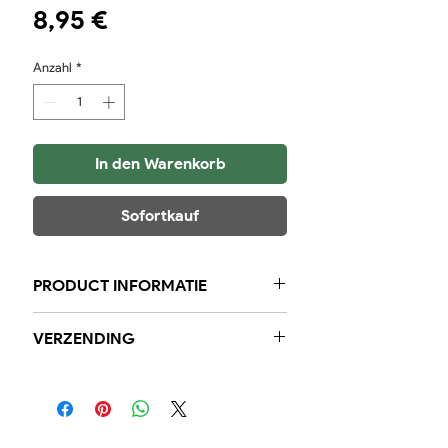
Preis
8,95 €
Anzahl
*
In den Warenkorb
Sofortkauf
PRODUCT INFORMATIE
Krab/ Kreeft Kraker
VERZENDING
Per stuk 8,95
Landelijk kan u bestellen van
maandag tot en met donderdag en
wordt het binnen 48 uur geleverd.