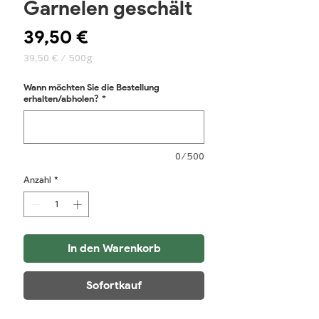
Garnelen geschält
Preis
39,50 €
39,50 €
/
500g
39,50 €
pro
Wann möchten Sie die Bestellung
500
erhalten/abholen?
*
Gramm
0/500
Anzahl
*
In den Warenkorb
Sofortkauf