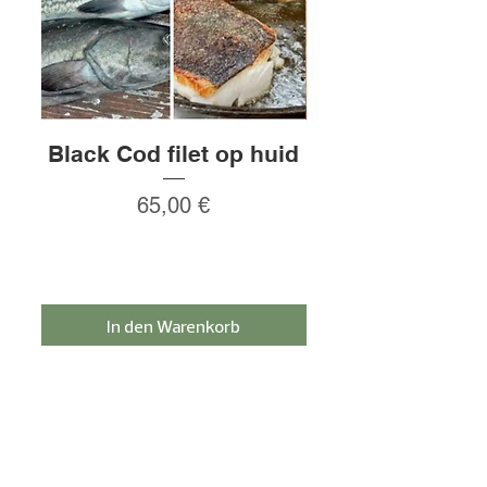
daher 12,50 €.
Black Cod filet op huid
Rauw gepeld
Preis
65,00 €
In den Warenkorb
Melden Sie sich für den Newsletter an und
erhalten Sie 5% Rabatt!
Einloggen