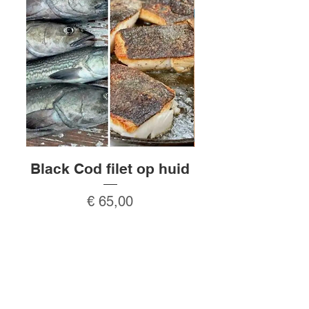
kosten €12,50.
Black Cod filet op huid
Rauw gepeld
Prijs
€ 65,00
In winkelwagen