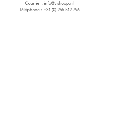
Courriel :
info@viskoop.nl
Téléphone :
+31 (0) 255 512 796
Inscrivez-vous et bénéficiez d'une remise
de 5%.
s'inscrire