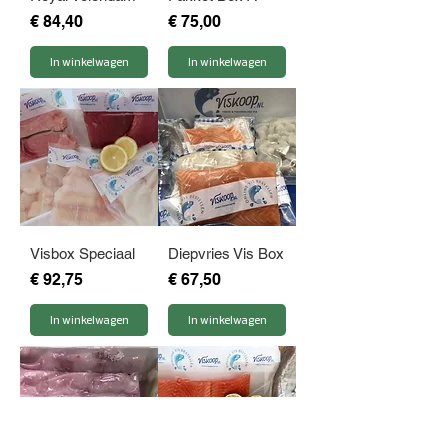
Prijs
Prijs
€ 84,40
€ 75,00
In winkelwagen
In winkelwagen
Visbox Speciaal
Diepvries Vis Box
Prijs
Prijs
€ 92,75
€ 67,50
In winkelwagen
In winkelwagen