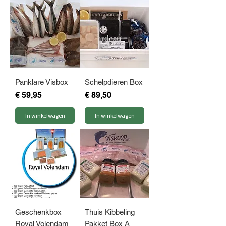
Panklare Visbox
Schelpdieren Box
Prijs
Prijs
€ 59,95
€ 89,50
In winkelwagen
In winkelwagen
Geschenkbox
Thuis Kibbeling
Royal Volendam
Pakket Box A