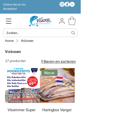
Online Verse Vis
Bestellen!
Home
Visboxen
Visboxen
27 producten
Filteren en sorteren
Nieuw
Visemmer Super
Haringbox Vangst