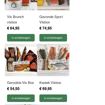
Vis Brunch
Gezonde Sport
visbox
Visbox
Prijs
Prijs
€ 64,95
€ 74,95
In winkelwagen
In winkelwagen
Gerookte Vis Box
Kweek Visbox
Prijs
Prijs
€ 54,50
€ 69,95
In winkelwagen
In winkelwagen