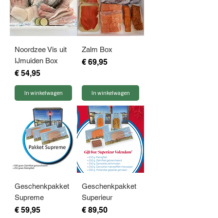
Noordzee Vis uit
Zalm Box
IJmuiden Box
Prijs
€ 69,95
Prijs
€ 54,95
In winkelwagen
In winkelwagen
Geschenkpakket
Geschenkpakket
Supreme
Superieur
Prijs
Prijs
€ 59,95
€ 89,50