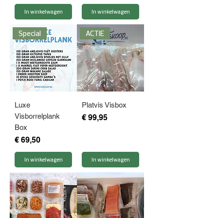
In winkelwagen
In winkelwagen
Special
ACTIE
Luxe
Platvis Visbox
Visborrelplank
Prijs
€ 99,95
Box
Prijs
€ 69,50
In winkelwagen
In winkelwagen