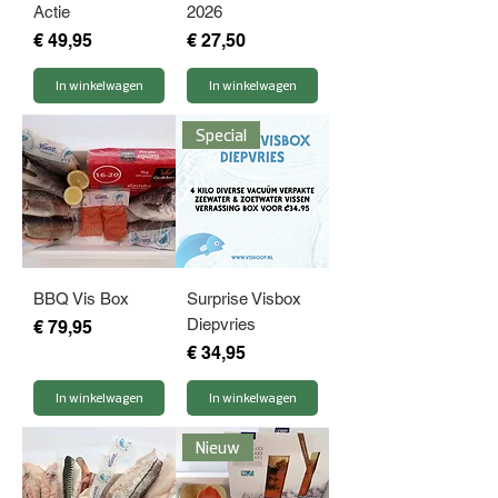
Actie
2026
Prijs
Prijs
€ 49,95
€ 27,50
In winkelwagen
In winkelwagen
Special
BBQ Vis Box
Surprise Visbox
Diepvries
Prijs
€ 79,95
Prijs
€ 34,95
In winkelwagen
In winkelwagen
Nieuw