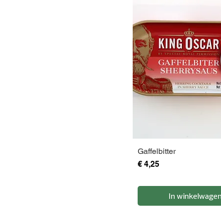
Gaffelbitter
Prijs
€ 4,25
In winkelwage