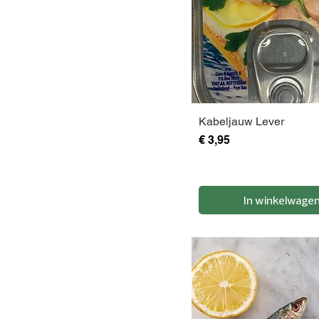
400g
500g
50g
600g
700g
800g
Kabeljauw Lever
900g
Prijs
€ 3,95
In winkelwage