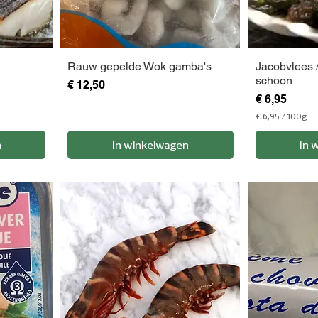
Rauw gepelde Wok gamba's
Jacobvlees /
schoon
Prijs
€ 12,50
Prijs
€ 6,95
€ 6,95
/
100g
€
n
In winkelwagen
In 
6
,
9
5
p
e
r
1
0
0
G
r
a
m