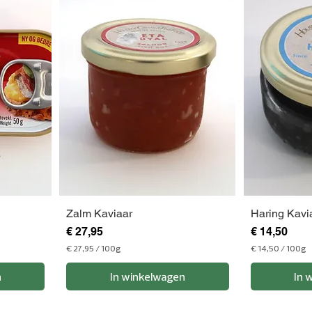
r
r
1
1
0
0
0
0
G
G
r
r
a
a
m
m
Zalm Kaviaar
Haring Kavi
Prijs
Prijs
€ 27,95
€ 14,50
€ 27,95
/
100g
€ 14,50
/
100g
€
€
n
In winkelwagen
In 
2
1
7
4
,
,