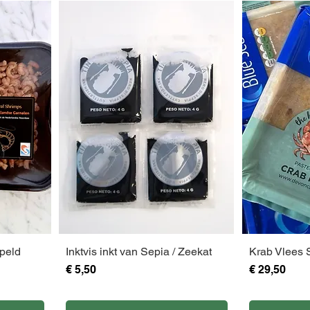
9
5
5
0
p
p
e
e
r
r
1
1
0
0
0
0
G
G
r
r
a
a
m
m
peld
Inktvis inkt van Sepia / Zeekat
Krab Vlees
Prijs
Prijs
€ 5,50
€ 29,50