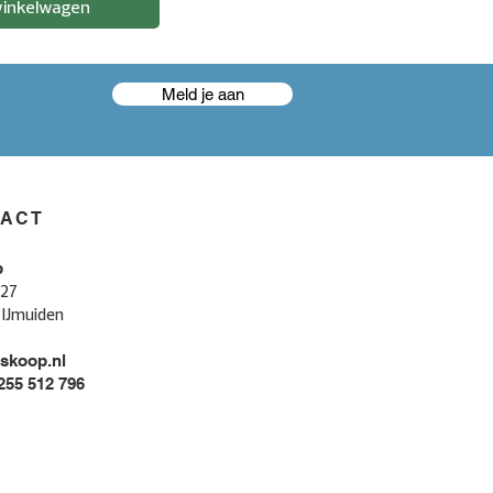
winkelwagen
Meld je aan
TACT
p
 27
 IJmuiden
skoop.nl
 255 512 796