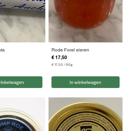
sta
Rode Forel eieren
Prijs
€ 17,50
€ 17,50
/
80g
€
1
winkelwagen
In winkelwagen
7
,
5
0
p
e
r
8
0
G
r