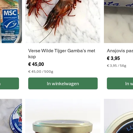
Verse Wilde Tijger Gamba’s met
Ansjovis pa
kop
Prijs
€ 3,95
Prijs
€ 45,00
€ 3,95
/
56g
€
€ 45,00
/
500g
€
3
n
In winkelwagen
In 
,
4
9
5
5
,
p
0
e
0
r
p
5
e
6
r
G
5
r
0
a