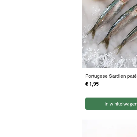
Portugese Sardien paté
Prijs
€ 1,95
In winkelwage