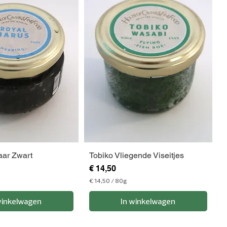
aar Zwart
Tobiko Vliegende Viseitjes
Prijs
€ 14,50
€ 14,50
/
80g
€
winkelwagen
In winkelwagen
1
4
,