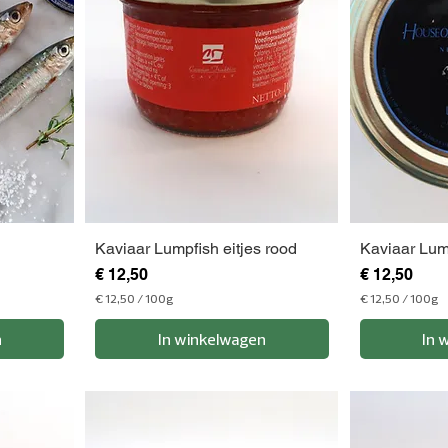
0
m
G
r
a
m
Kaviaar Lumpfish eitjes rood
Kaviaar Lump
Prijs
Prijs
€ 12,50
€ 12,50
€ 12,50
/
100g
€ 12,50
/
100g
€
€
n
In winkelwagen
In 
1
1
2
2
,
,
5
5
0
0
p
p
e
e