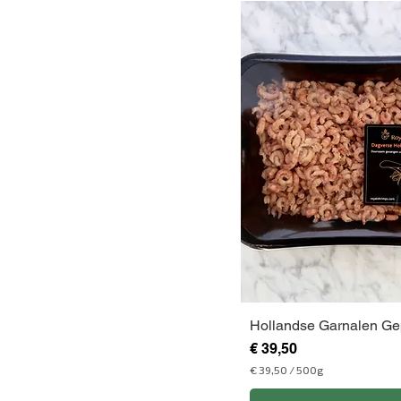
Hollandse Garnalen Ge
Prijs
€ 39,50
€ 39,50
/
500g
€