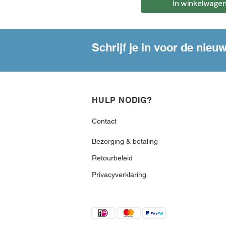
In winkelwage
3
9
,
5
0
Schrijf je in voor de nieu
p
e
r
5
0
0
G
HULP NODIG?
r
a
m
Contact
Bezorging & betaling
Retourbeleid
Privacyverklaring