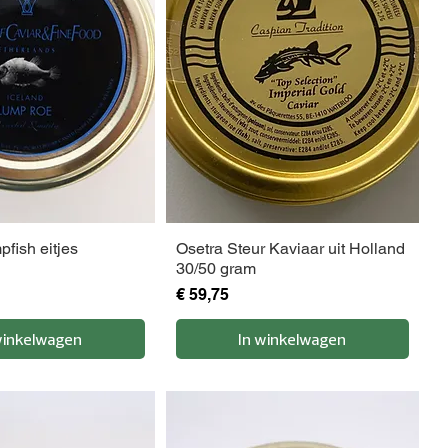
a
m
fish eitjes
Osetra Steur Kaviaar uit Holland
30/50 gram
Prijs
€ 59,75
winkelwagen
In winkelwagen