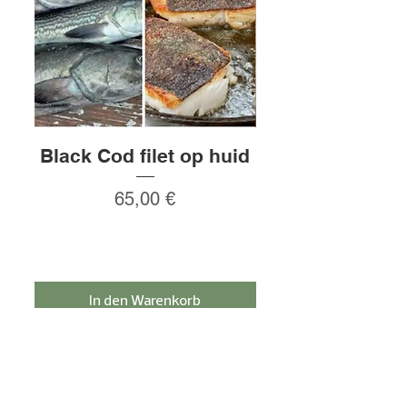
gekühlt transportiert und kostet
daher 12,50 €.
Black Cod filet op huid
Rauw gepeld
Preis
65,00 €
In den Warenkorb
Melden Sie sich für den Newsletter an und
erhalten Sie 5% Rabatt!