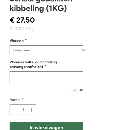
kibbeling (1KG)
Prijs
€ 27,50
€ 27,50
/
1kg
€ 27,50
per
Vissoort
*
1
Kilogram
Wanneer wilt u de bestelling
ontvangen/afhalen?
*
0/500
Aantal
*
In winkelwagen