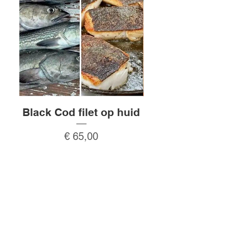
Heemstede, Vijfhuizen,
Zwanenburg en Amsterdam.
Black Cod filet op huid
Rauw gepeld
Prijs
€ 65,00
In winkelwagen