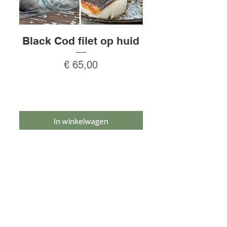
Black Cod filet op huid
Rauw gepeld
Prijs
€ 65,00
In winkelwagen
Schrijf je in voor de nieuwsbrief en
ontvang 5% korting!
Meld je aan
HULP NODIG?