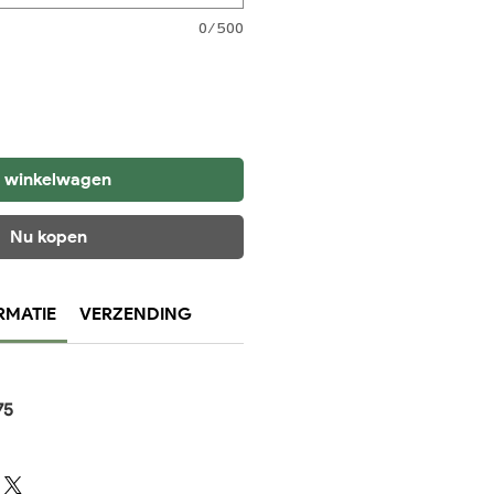
0/500
n winkelwagen
Nu kopen
RMATIE
VERZENDING
75