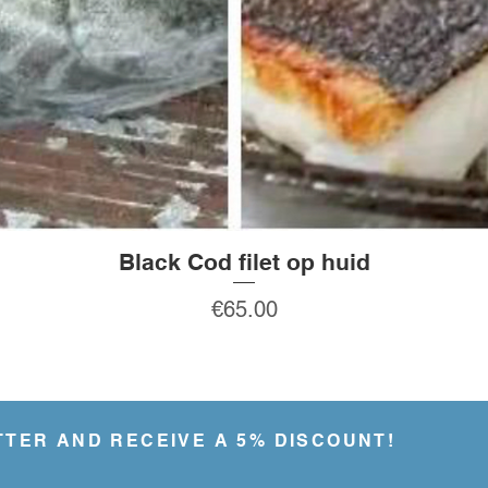
Black Cod filet op huid
Quick View
Price
€65.00
TTER AND RECEIVE A 5% DISCOUNT!