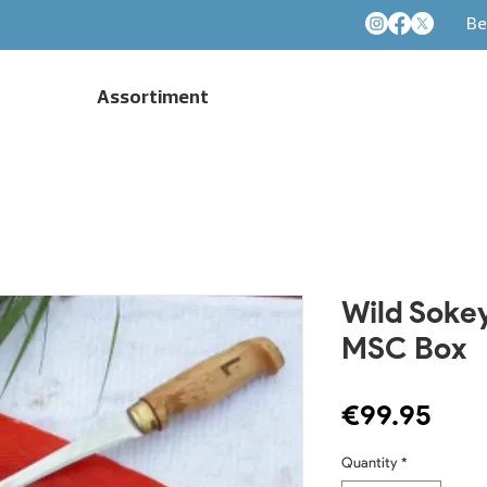
Be
Assortiment
Wild Sokey
MSC Box
Pric
€99.95
Quantity
*