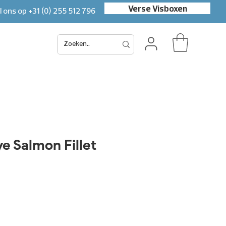
Verse Visboxen
l ons op
+31 (0) 255 512 796
e Salmon Fillet
e