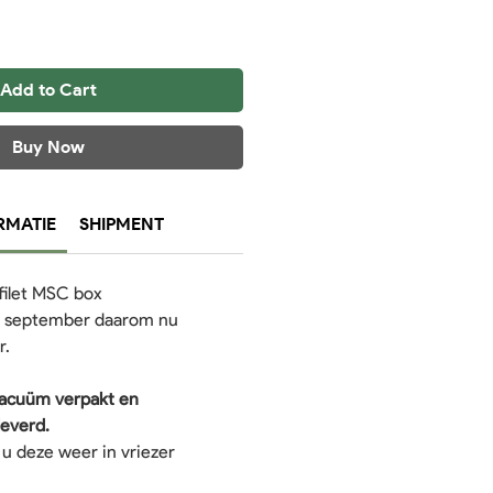
Add to Cart
Buy Now
RMATIE
SHIPMENT
filet MSC box
ot september daarom nu
r.
vacuüm verpakt en
leverd.
u deze weer in vriezer