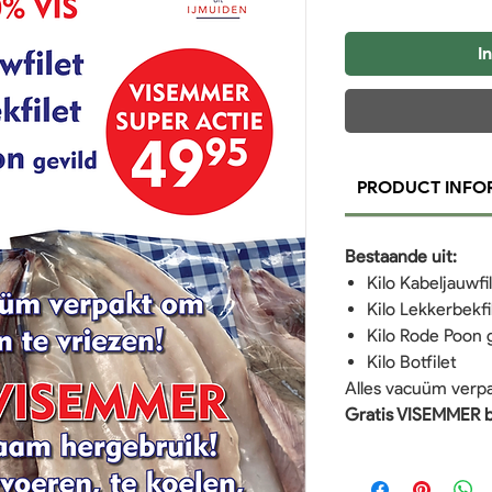
I
PRODUCT INFO
Bestaande uit:
Kilo Kabeljauwfi
Kilo Lekkerbekfi
Kilo Rode Poon 
Kilo Botfilet
Alles vacuüm verpa
Gratis VISEMMER bi