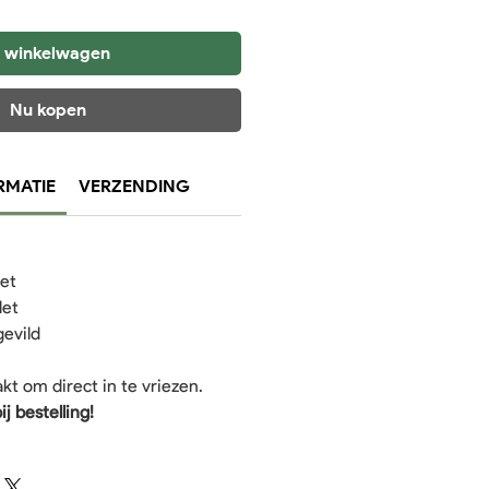
n winkelwagen
Nu kopen
RMATIE
VERZENDING
let
let
gevild
kt om direct in te vriezen.
j bestelling!