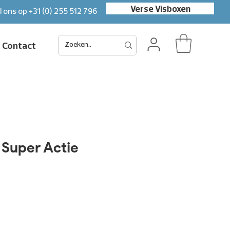
Verse Visboxen
l ons op
+31 (0) 255 512 796
Contact
Super Actie
s