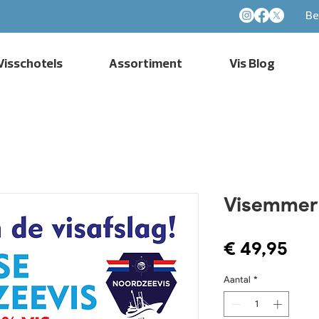
Be
Visschotels
Assortiment
Vis Blog
Visemmer 
Prij
€ 49,95
Aantal
*