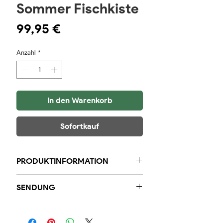
Sommer Fischkiste
Preis
99,95 €
Anzahl
*
In den Warenkorb
Sofortkauf
PRODUKTINFORMATION
Bestehend aus:
SENDUNG
2 x 500 Gramm Schollenfilet
2x4 Stück Slipsohle (sauber und
Innerhalb der Region garantieren
ohne Haut)
wir Ihnen, dass Bestellungen, die