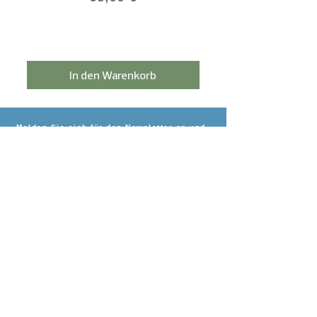
In den Warenkorb
Melden Sie sich für den Newsletter an und
erhalten Sie 5% Rabatt!
Einloggen
BRAUCHEN SIE
HILFE?
Kontakt
Lieferung & Zahlung
Rücknahmegarantie
Datenschutzerklärung