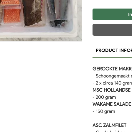
I
PRODUCT INFO
GEROOKTE MAKRE
- Schoongemaakt 
- 2 x circa 140 gra
MSC HOLLANDSE
- 200 gram
WAKAME SALAD
- 150 gram
ASC ZALMFILET