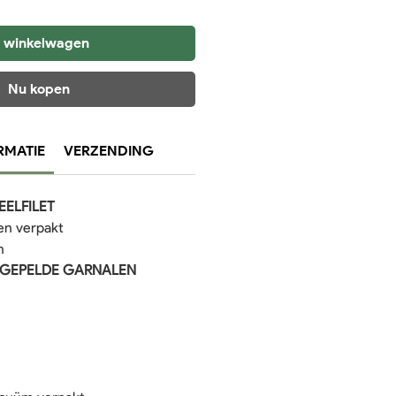
n winkelwagen
Nu kopen
RMATIE
VERZENDING
ELFILET
en verpakt
m
 GEPELDE GARNALEN
E