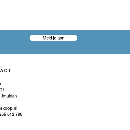
Meld je aan
TACT
p
 27
 IJmuiden
skoop.nl
 255 512 796