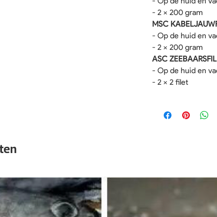
- Op de huid en v
- 2 x 200 gram
MSC KABELJAUWF
- Op de huid en v
- 2 x 200 gram
ASC ZEEBAARSFIL
- Op de huid en v
- 2 x 2 filet
ten