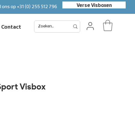
Verse Visboxen
l ons op
+31 (0) 255 512 796
Contact
port Visbox
s