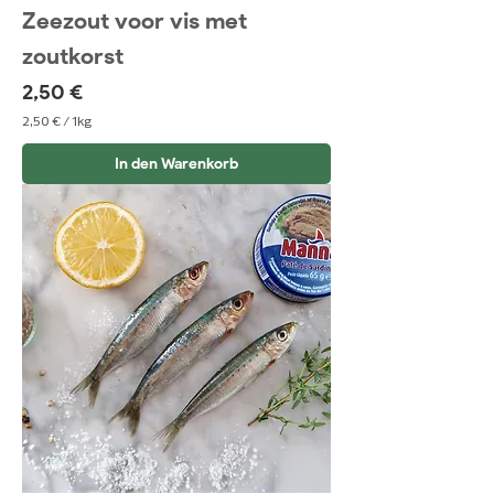
Zeezout voor vis met
zoutkorst
Preis
2,50 €
2,50 €
/
1kg
2
,
In den Warenkorb
5
0
€
p
r
o
1
K
i
l
o
g
r
a
m
m