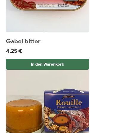
Gabel bitter
Preis
4,25 €
In den Warenkorb