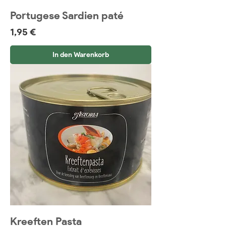
Portugese Sardien paté
Preis
1,95 €
In den Warenkorb
Kreeften Pasta