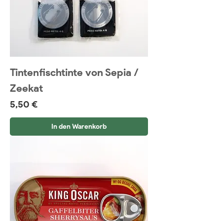
Tintenfischtinte von Sepia /
Zeekat
Preis
5,50 €
In den Warenkorb