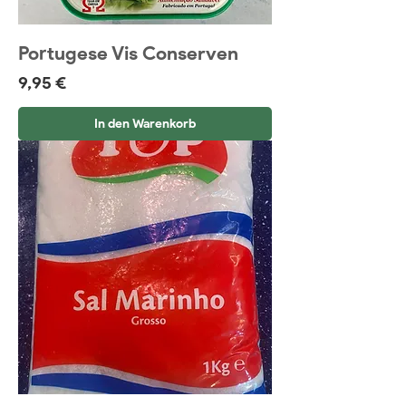
Portugese Vis Conserven
Preis
9,95 €
In den Warenkorb