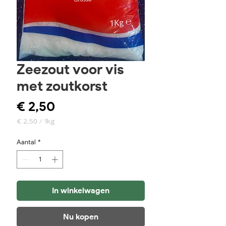
Zeezout voor vis
met zoutkorst
Prijs
€ 2,50
€ 2,50
/
1kg
€ 2,50
per
Aantal
*
1
Kilogram
In winkelwagen
Nu kopen