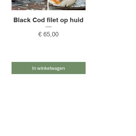
Black Cod filet op huid
Rauw gepeld
Prijs
€ 65,00
In winkelwagen
Schrijf je in voor de nieuwsbrief en
ontvang 5% korting!
Meld je aan
HULP NODIG?