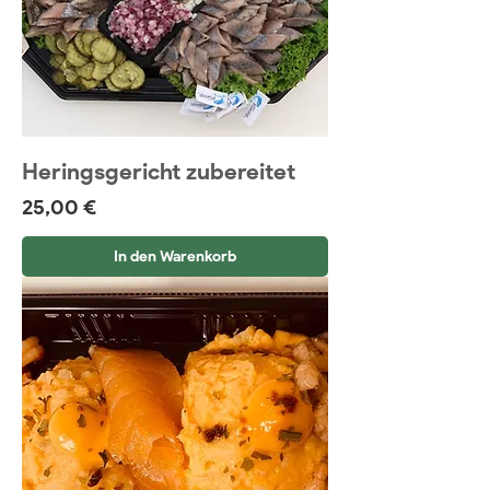
r
a
m
m
Heringsgericht zubereitet
Preis
25,00 €
In den Warenkorb