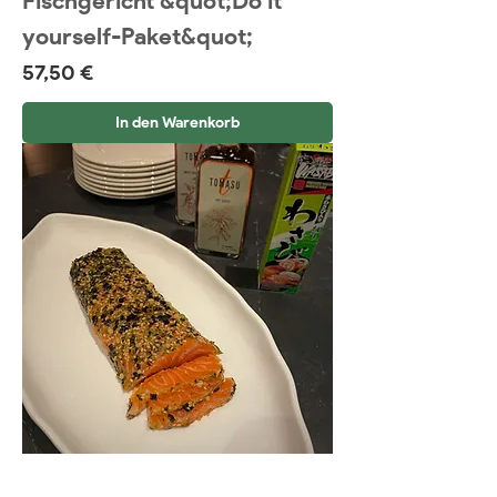
Fischgericht &quot;Do it
yourself-Paket&quot;
Preis
57,50 €
In den Warenkorb
Tataki Zalm