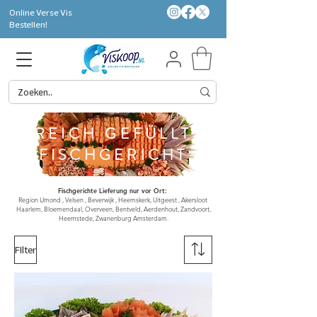
Online Verse Vis
Bestellen!
REICH GEFÜLLT
FISCHGERICHT
Fischgerichte Lieferung nur vor Ort:
Region IJmond , Velsen , Beverwijk , Heemskerk, Uitgeest , Akersloot
Haarlem, Bloemendaal, Overveen, Bentveld, Aerdenhout, Zandvoort,
Heemstede, Zwanenburg Amsterdam.
Filter