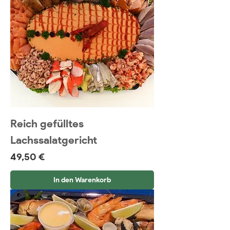
Reich gefülltes
Lachssalatgericht
Preis
49,50 €
In den Warenkorb