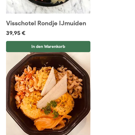
Visschotel Rondje IJmuiden
Preis
39,95 €
In den Warenkorb