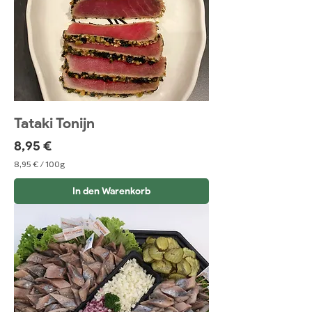
Tataki Tonijn
Preis
8,95 €
8,95 €
/
100g
8
,
In den Warenkorb
9
5
€
p
r
o
1
0
0
G