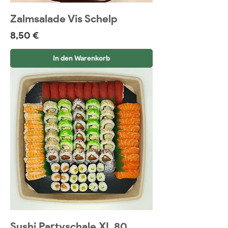
Zalmsalade Vis Schelp
Preis
8,50 €
In den Warenkorb
Sushi Partyschale XL 80