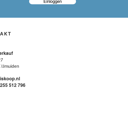
Einloggen
TAKT
erkauf
27
C IJmuiden
iskoop.nl
 255 512 796