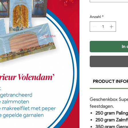
Anzahl
*
In
PRODUCT INFO
Geschenkbox Supe
feestdagen.
250 gram Palingf
250 gram Zalmfi
350 gram Gero