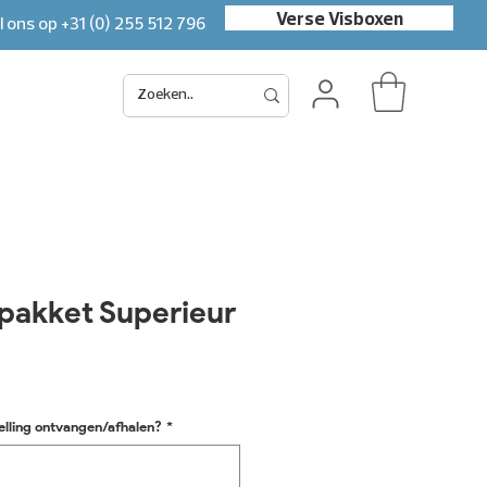
Verse Visboxen
l ons op
+31 (0) 255 512 796
akket Superieur
is
elling ontvangen/afhalen?
*