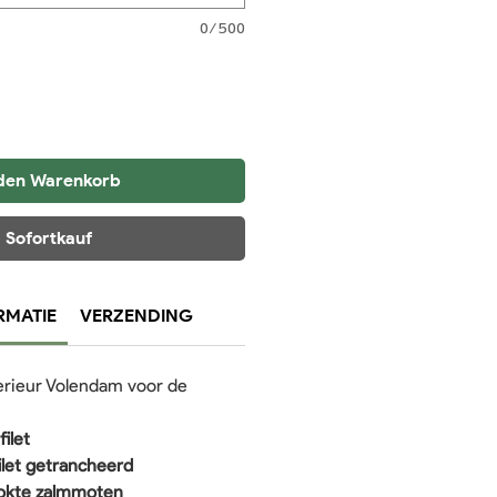
0/500
 den Warenkorb
Sofortkauf
RMATIE
VERZENDING
rieur Volendam voor de
ilet
let getrancheerd
okte zalmmoten