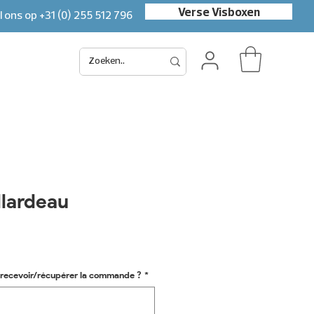
Verse Visboxen
l ons op
+31 (0) 255 512 796
llardeau
x
recevoir/récupérer la commande ?
*