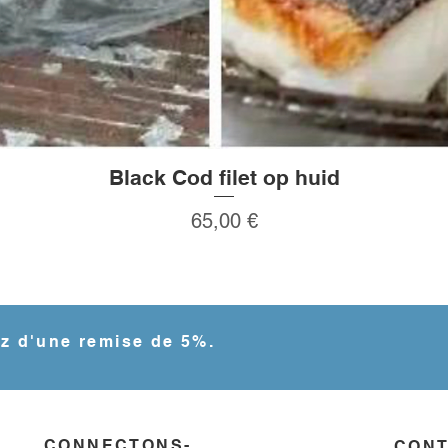
Black Cod filet op huid
Aperçu rapide
Prix
65,00 €
ez d'une remise de 5%.
CONNECTONS-
CON