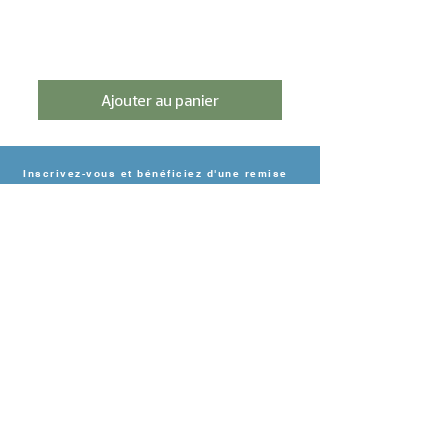
Ajouter au panier
Inscrivez-vous et bénéficiez d'une remise
de 5%.
s'inscrire
BESOIN D'AIDE?
Contact
Livraison & paiement
Politique de retour
Déclaration de
confidentialité