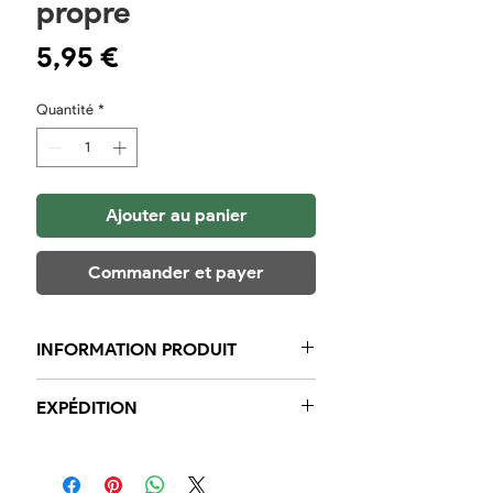
propre
Prix
5,95 €
Quantité
*
Ajouter au panier
Commander et payer
INFORMATION PRODUIT
Filet de maquereau fumé à chaud
EXPÉDITION
propre
Filet emballé environ 140 grammes
Dans la région, nous garantissons
par filet 3,95
que les commandes passées avant