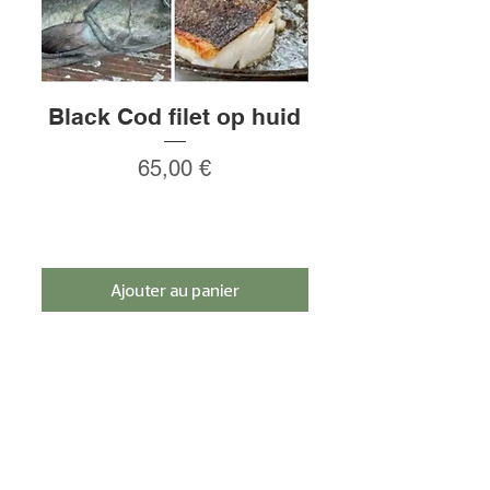
Black Cod filet op huid
Rauw gepeld
Prix
65,00 €
Ajouter au panier
Inscrivez-vous et bénéficiez d'une remise
de 5%.
s'inscrire