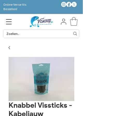
Online Verse Vis
Bestellen!
Knabbel Vissticks -
Kabeljauw