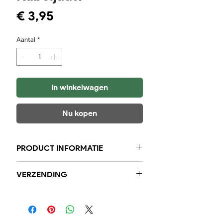
Prijs
€ 3,95
Aantal
*
In winkelwagen
Nu kopen
PRODUCT INFORMATIE
5 stuks in zakje 110 gram.
VERZENDING
Binnen de regio garanderen wij
voor 23:59 uur besteld, de volgende
dag bij u in huis. Landelijk kan u