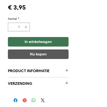
Prijs
€ 3,95
Aantal
*
In winkelwagen
Nu kopen
PRODUCT INFORMATIE
5 stuks in zakje 110 gram
VERZENDING
Binnen de regio garanderen wij
voor 23:59 uur besteld, de volgende
dag bij u in huis. Landelijk kan u