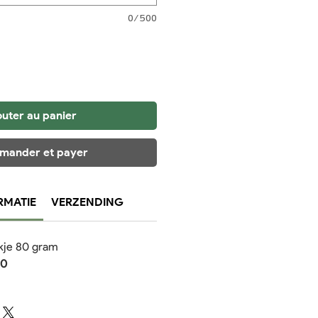
0/500
outer au panier
ander et payer
RMATIE
VERZENDING
kje 80 gram
50