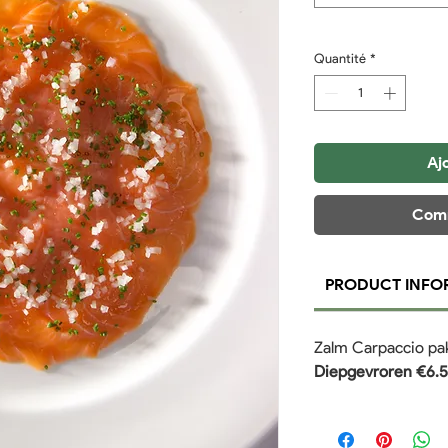
Quantité
*
Aj
Comm
PRODUCT INFO
Zalm Carpaccio pa
Diepgevroren €6.