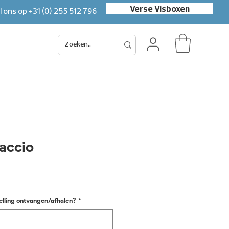
Verse Visboxen
l ons op
+31 (0) 255 512 796
accio
elling ontvangen/afhalen?
*