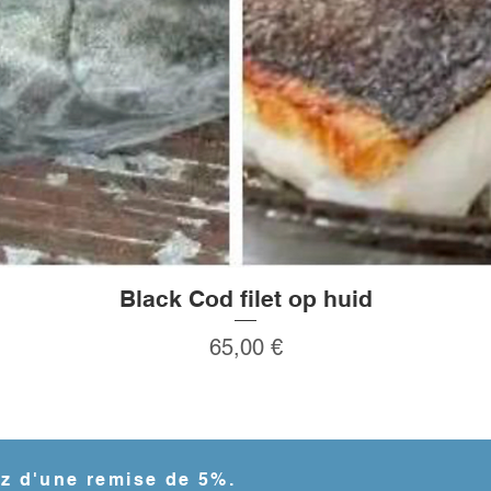
Black Cod filet op huid
Aperçu rapide
Prix
65,00 €
ez d'une remise de 5%.