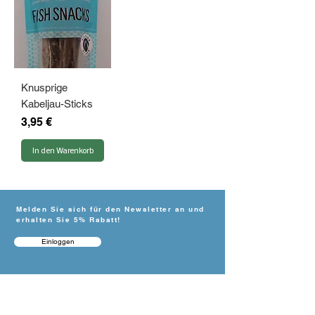
Knusprige
Kabeljau-Sticks
Preis
3,95 €
In den Warenkorb
Melden Sie sich für den Newsletter an und
erhalten Sie 5% Rabatt!
Einloggen
BRAUCHEN SIE
HILFE?