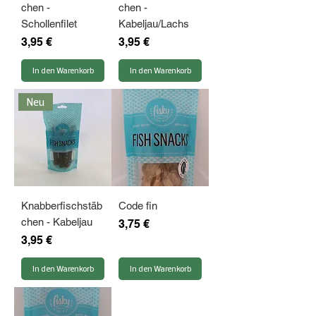
chen -
chen -
Schollenfilet
Kabeljau/Lachs
Preis
Preis
3,95 €
3,95 €
In den Warenkorb
In den Warenkorb
Neu
Knabberfischstäb
Code fin
chen - Kabeljau
Preis
3,75 €
Preis
3,95 €
In den Warenkorb
In den Warenkorb