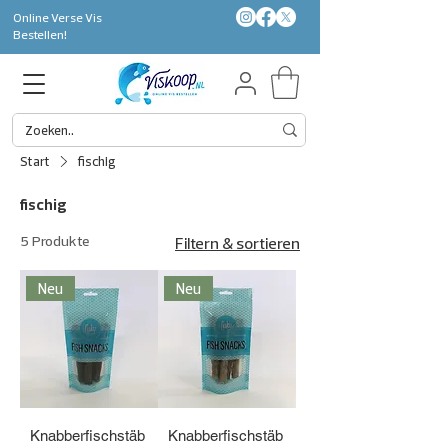
Online Verse Vis
Bestellen!
Start
fischig
fischig
5 Produkte
Filtern & sortieren
Neu
Neu
Knabberfischstäb
Knabberfischstäb