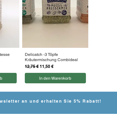
atesse
Delicatch -3 Töpfe
Kräutermischung Combideal
Standardpreis
Sale-Preis
12,75 €
11,50 €
rb
In den Warenkorb
wsletter an und erhalten Sie 5% Rabatt!