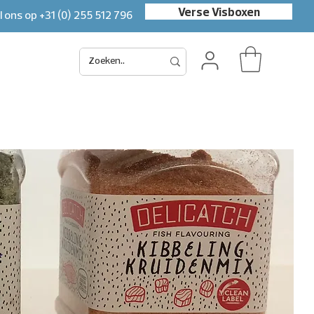
Verse Visboxen
l ons op
+31 (0) 255 512 796