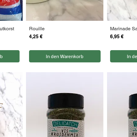
utkorst
Rouille
Marinade S
Preis
Preis
4,25 €
6,95 €
rb
In den Warenkorb
In d