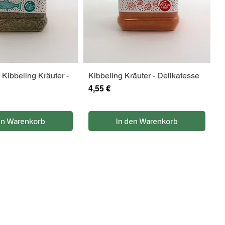
Kibbeling Kräuter -
Kibbeling Kräuter - Delikatesse
Preis
4,55 €
en Warenkorb
In den Warenkorb