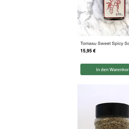
Tomasu Sweet Spicy S
Preis
15,95 €
In den Warenko