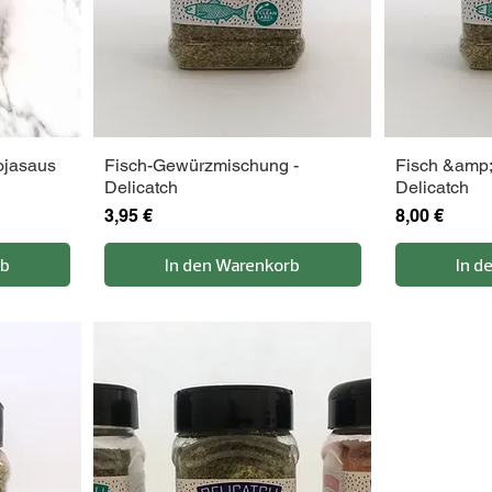
ojasaus
Fisch-Gewürzmischung -
Fisch &amp; 
Delicatch
Delicatch
Preis
Preis
3,95 €
8,00 €
rb
In den Warenkorb
In d