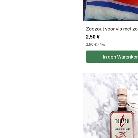
Zeezout voor vis met zo
Preis
2,50 €
2,50 €
/
1kg
2
,
In den Warenko
5
0
€
p
r
o
1
K
i
l
o
g
r
a
m
m