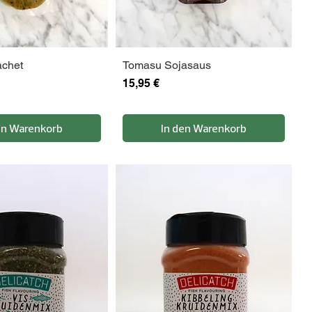
achet
Tomasu Sojasaus
Preis
15,95 €
en Warenkorb
In den Warenkorb