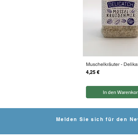
Muschelkräuter - Delik
Preis
4,25 €
In den Warenko
Melden Sie sich für den Ne