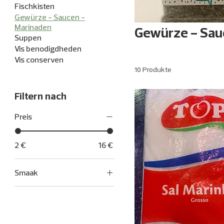
Fischkisten
Gewürze - Saucen -
Marinaden
Gewürze - Sau
Suppen
Vis benodigdheden
Vis conserven
10 Produkte
Filtern nach
Preis
2 €
16 €
Smaak
Franse Marinade
Piri Piri Marinade
Spaanse Marinade