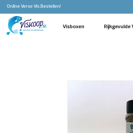
Online Verse Vis Bestellen!
Visboxen
Rijkgevulde 