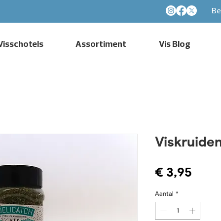
Be
Visschotels
Assortiment
Vis Blog
Viskruiden
Prijs
€ 3,95
Aantal
*