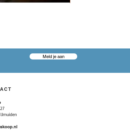
Meld je aan
TACT
p
 27
 IJmuiden
skoop.nl