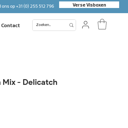
Verse Visboxen
l ons op
+31 (0) 255 512 796
Contact
 Mix - Delicatch