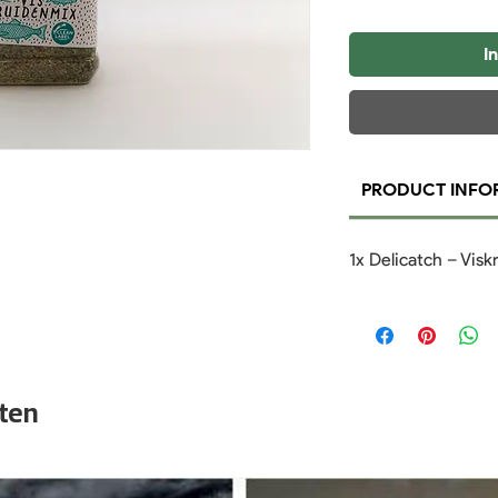
I
PRODUCT INFO
1x Delicatch – Vis
ten