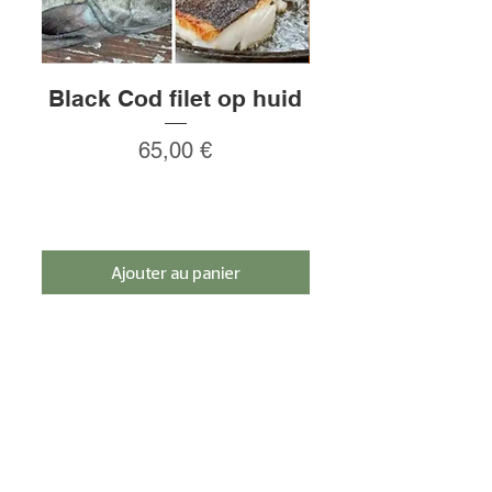
Black Cod filet op huid
Rauw gepeld
Prix
65,00 €
Ajouter au panier
Inscrivez-vous et bénéficiez d'une remise
de 5%.
s'inscrire
BESOIN D'AIDE?