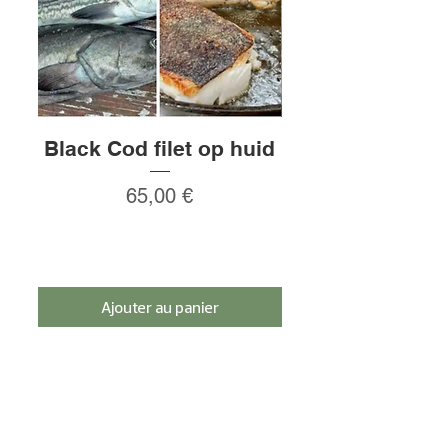
Zwanenburg en Amsterdam.
Black Cod filet op huid
Rauw gepeld
Prix
65,00 €
Ajouter au panier
Inscrivez-vous et bénéficiez d'une remise
de 5%.
s'inscrire