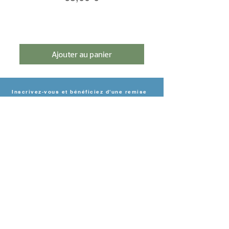
Hollande
Emballé sous vide
Ajouter au panier
Inscrivez-vous et bénéficiez d'une remise
de 5%.
s'inscrire
BESOIN D'AIDE?
Contact
Livraison & paiement
Politique de retour
Déclaration de
confidentialité