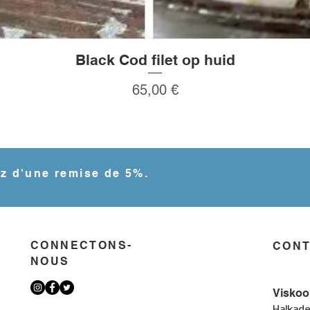
Black Cod filet op huid
Aperçu rapide
Prix
65,00 €
ez d'une remise de 5%.
CONNECTONS-
CON
NOUS
Viskoo
Halkade