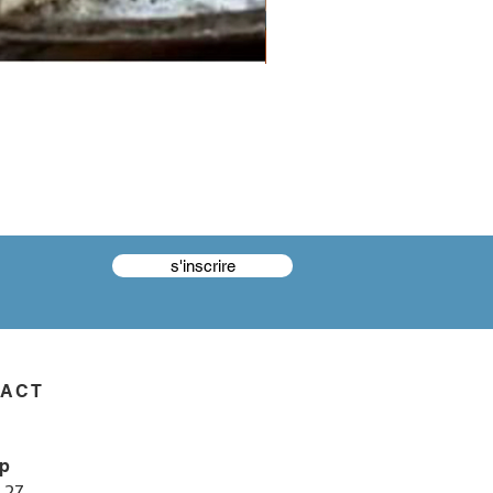
s'inscrire
TACT
p
 27