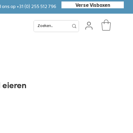
Verse Visboxen
l ons op
+31 (0) 255 512 796
 eieren