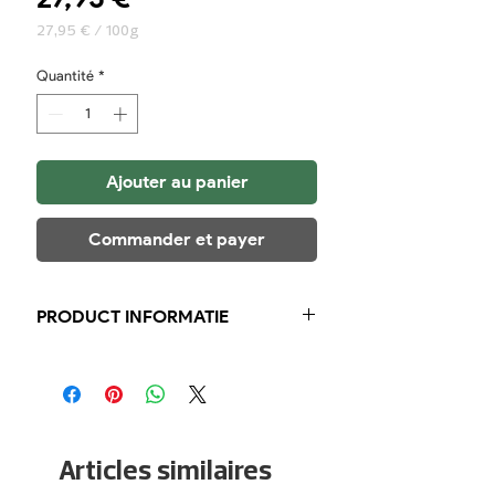
27,95 €
/
100g
27,95 €
pour
Quantité
*
100
Grammes
Ajouter au panier
Commander et payer
PRODUCT INFORMATIE
Zalm Kaviaar
Zalm Eitjes
100 gram 27.95
Articles similaires