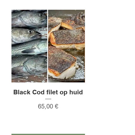
Black Cod filet op huid
Rauw gepeld
Prix
65,00 €