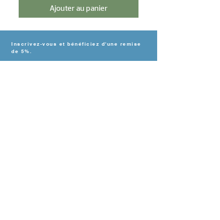
Ajouter au panier
Inscrivez-vous et bénéficiez d'une remise
de 5%.
s'inscrire
BESOIN D'AIDE?
Contact
Livraison & paiement
Politique de retour
Déclaration de
confidentialité
CONTACT
Viskoop
Halkade 27