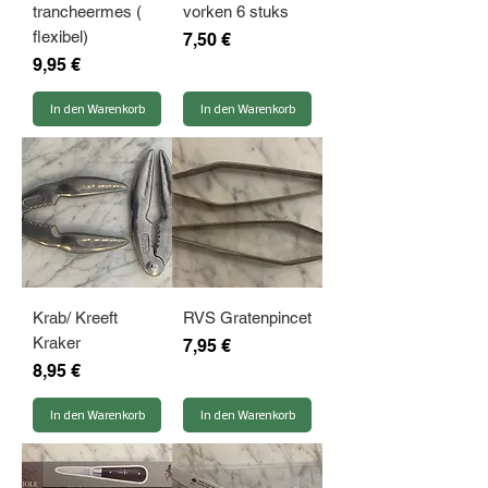
trancheermes (
vorken 6 stuks
flexibel)
Preis
7,50 €
Preis
9,95 €
In den Warenkorb
In den Warenkorb
Krab/ Kreeft
RVS Gratenpincet
Kraker
Preis
7,95 €
Preis
8,95 €
In den Warenkorb
In den Warenkorb