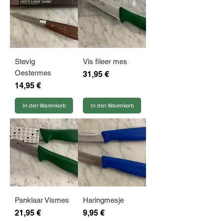
Stevig
Vis fileer mes
Oestermes
Preis
31,95 €
Preis
14,95 €
In den Warenkorb
In den Warenkorb
Panklaar Vismes
Haringmesje
Preis
Preis
21,95 €
9,95 €