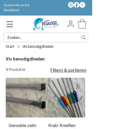
Online Verse Vis
Bestellen!
Start
Vis benodigdheden
Vis benodigdheden
9 Produkte
Filtern & sortieren
Gerookte zalm
Krab/ Kreeften