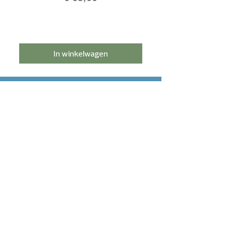
In winkelwagen
Schrijf je in voor de nieuwsbrief en
ontvang 5% korting!
Meld je aan
HULP NODIG?
Contact
Bezorging & betaling
Retourbeleid
Privacyverklaring