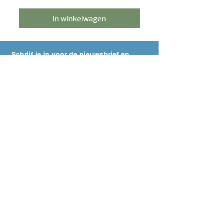
In winkelwagen
Schrijf je in voor de nieuwsbrief en
ontvang 5% korting!
Meld je aan
HULP NODIG?
Contact
Bezorging & betaling
Retourbeleid
Privacyverklaring
CONTACT
Viskoop