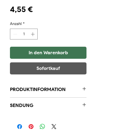
Preis
4,55 €
Anzahl
*
In den Warenkorb
Sofortkauf
PRODUKTINFORMATION
1x Delicatch Kibbeling Kräuter 175
SENDUNG
Gramm
Innerhalb der Region garantieren
wir Ihnen, dass Bestellungen, die
vor 23:59 Uhr eingehen, am