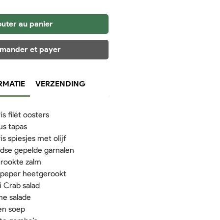
outer au panier
ander et payer
RMATIE
VERZENDING
s filét oosters
us tapas
s spiesjes met olijf
dse gepelde garnalen
erookte zalm
t peper heetgerookt
 Crab salad
e salade
en soep