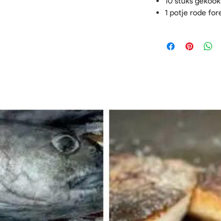
10 stuks gekook
1 potje rode for