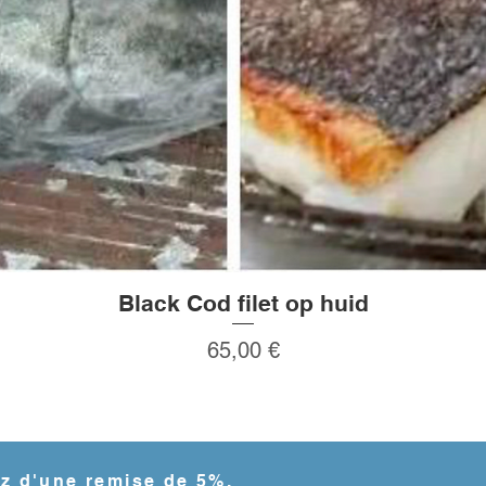
Black Cod filet op huid
Aperçu rapide
Prix
65,00 €
ez d'une remise de 5%.