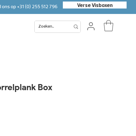
Verse Visboxen
l ons op
+31 (0) 255 512 796
rrelplank Box
x