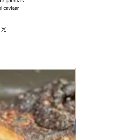
te gamba’s
el caviaar