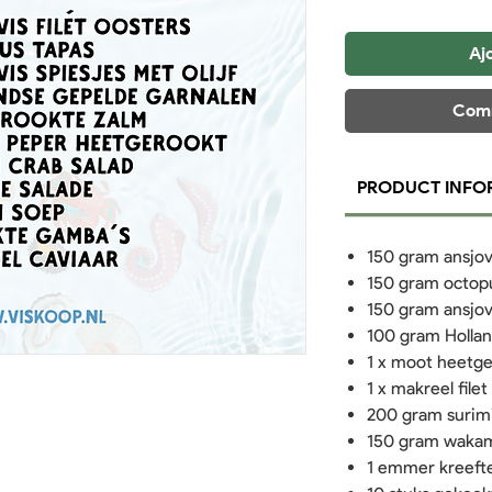
Aj
Comm
PRODUCT INFO
150 gram ansjovi
150 gram octop
150 gram ansjovi
100 gram Hollan
1 x moot heetg
1 x makreel file
200 gram surimi
150 gram wakam
1 emmer kreeft