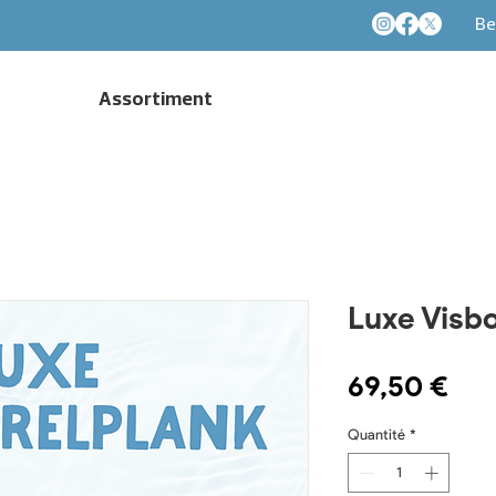
Be
Assortiment
Luxe Visbo
Pri
69,50 €
Quantité
*