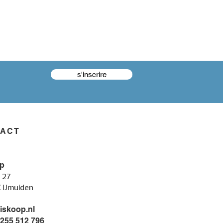
s'inscrire
TACT
p
 27
C IJmuiden
iskoop.nl
 255 512 796