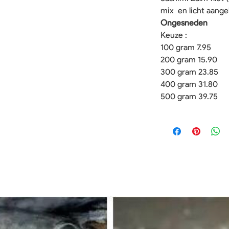
mix en licht aang
Ongesneden
Keuze :
100 gram 7.95
200 gram 15.90
300 gram 23.85
400 gram 31.80
500 gram 39.75