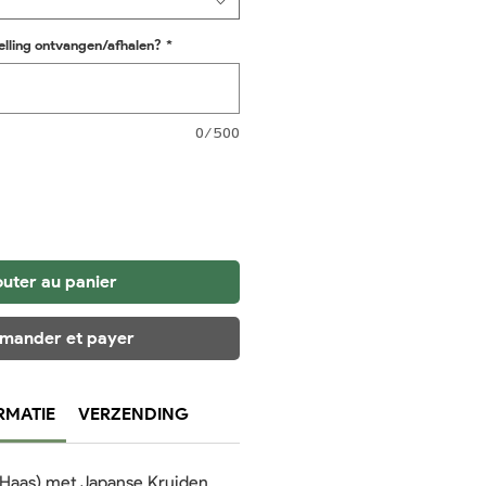
elling ontvangen/afhalen?
*
0/500
outer au panier
ander et payer
RMATIE
VERZENDING
 (Haas) met Japanse Kruiden