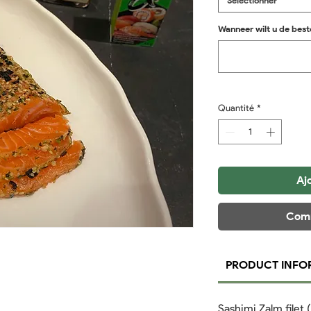
Sélectionner
Grammes
Wanneer wilt u de best
Quantité
*
Aj
Comm
PRODUCT INFO
Sashimi Zalm filet