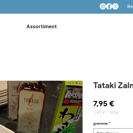
Be
Assortiment
Tataki Zal
Prix
7,95 €
7,95 €
/
100g
7,95 €
pour
gramme
*
100