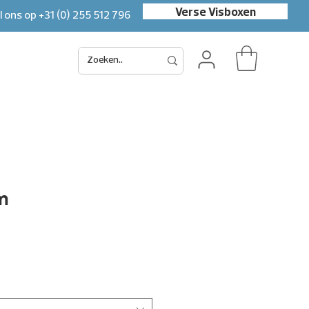
Verse Visboxen
l ons op
+31 (0) 255 512 796
m