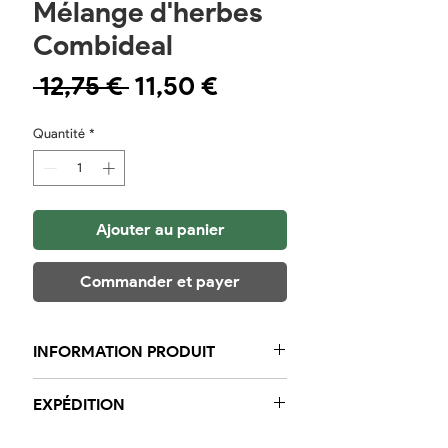
Mélange d'herbes
Combideal
Prix
Prix
 12,75 € 
11,50 €
original
promotionnel
Quantité
*
Ajouter au panier
Commander et payer
INFORMATION PRODUIT
3 pots de mélange d'épices Délicat :
EXPÉDITION
1x herbes Kibbeling 175 grammes
1x herbes de moules 175 grammes
Dans la région, nous garantissons